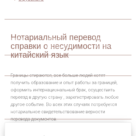
перевод
письменный
устный
перевод
перевод
Технический
Технический
Технический
Нотариальный перевод
перевод
перевод
перевод
справки о несудимости на
инструкций
чертежей
китайский язык
Легализация перевода и документов
Границы стираются, все больше людей хотят
получить образование и опыт работы за границей,
Апостиль на
Апостиль на
Апостиль на
оформить интернациональный брак, осуществить
диплом о
свидетельство о
свидетельство о
переезд в другую страну , зарегистрировать любое
высшем
браке
рождении
другое событие. Во всех этих случаях потребуется
образовании
нотариальное свидетельствование верности
перевода документов.
Для любого из этих действий Вам нужен будет