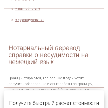
перевод
перевод
с английского
Технический
Технический
Технический
с французского
перевод
перевод
перевод
инструкций
чертежей
Легализация перевода и документов
Нотариальный перевод
справки о несудимости на
немецкий язык
Апостиль на
Апостиль на
Апостиль на
диплом о
свидетельство о
свидетельство о
высшем
браке
рождении
Границы стираются, все больше людей хотят
образовании
получить образование и опыт работы за границей,
оформить интернациональный брак, осуществить
переезд в другую страну , зарегистрировать любое
другое событие. Во всех этих случаях потребуется
Получите быстрый расчет стоимости
нотариальное свидетельствование верности