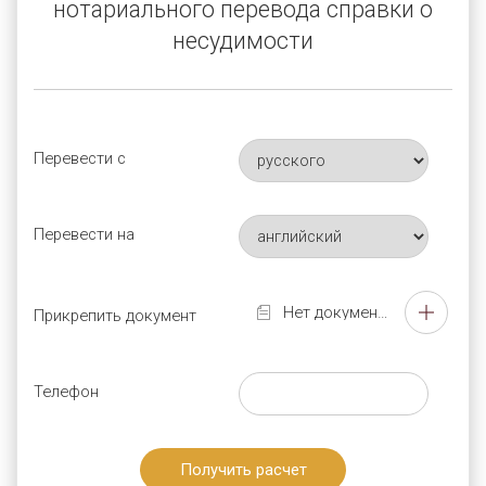
нотариального перевода справки о
перевода документов.
несудимости
Для любого из этих действий Вам нужен будет
перевод основных документов. Свидетельствование
верности перевода необходимо при предоставлении
документов:
Перевести с
в государственные ведомства;
в образовательные учреждения;
Перевести на
в налоговые органы;
в органы внутренних дел;
Нет документа
Прикрепить документ
в службы и архивы ЗАГСов;
в регистрирующие органы и др..
Телефон
Часто при предоставлении документов в посольства
и консульства других стран на территории
Получить расчет
Российской Федерации требуются нотариально