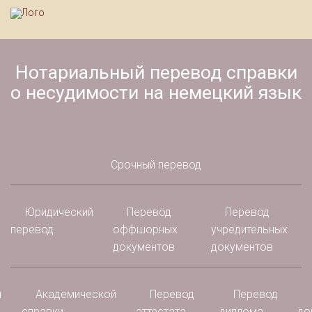
Нотариальный перевод справки
о несудимости на немецкий язык
Срочный перевод
Юридический
Перевод
Перевод
перевод
оффшорных
учредительных
документов
документов
и
Академической
Перевод
Перевод
справки
аттестата
диплома
до