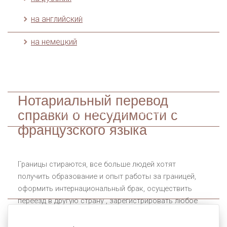
перевод
письменный
устный
перевод
перевод
на английский
на немецкий
Технический
Технический
Технический
перевод
перевод
перевод
инструкций
чертежей
Нотариальный перевод
Легализация перевода и документов
справки о несудимости c
французского языка
Апостиль на
Апостиль на
Апостиль на
диплом о
свидетельство о
свидетельство о
Границы стираются, все больше людей хотят
высшем
браке
рождении
получить образование и опыт работы за границей,
образовании
оформить интернациональный брак, осуществить
переезд в другую страну , зарегистрировать любое
другое событие. Во всех этих случаях потребуется
нотариальное свидетельствование верности