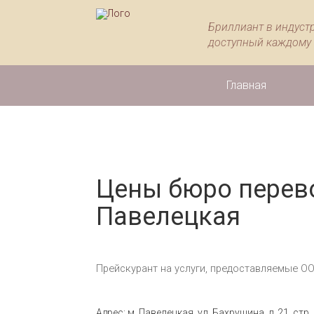
Бриллиант в индуст
доступный каждому
Главная
Цены бюро перев
Павелецкая
Прейскурант на услуги, предоставляемые О
Адрес: м. Павелецкая, ул. Бахрушина, д. 21, стр. 