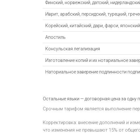
Финский, норвежский, датский, нидерландск
Иврит, арабский, персидский, турецкий, греч
Корейский, китайский, дари, фарси, японский
Апостиль
Консульская легализация
Изготовление копий и их нотариальное заве
Наториальное заверение подлинности подпи
Остальные языки — договорная цена за одну 
Срочным тарифом является выполнение перев
Корректировка: внесение дополнений и изме
что изменения не превышают 15% от общего 