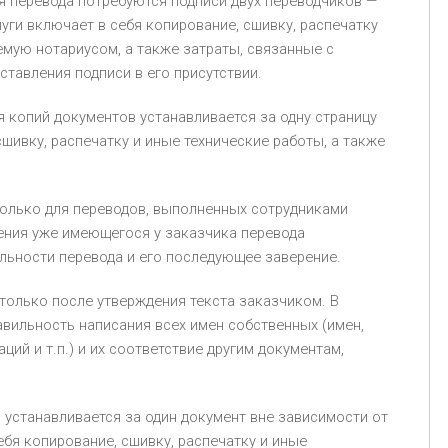
я перевода потребуются подписи двух переводчиков —
уги включает в себя копирование, сшивку, распечатку
емую нотариусом, а также затраты, связанные с
ставления подписи в его присутствии.
я копий документов устанавливается за одну страницу
шивку, распечатку и иные технические работы, а также
олько для переводов, выполненных сотрудниками
ения уже имеющегося у заказчика перевода
льности перевода и его последующее заверение.
только после утверждения текста заказчиком. В
вильность написания всех имен собственных (имен,
ий и т.п.) и их соответствие другим документам,
 устанавливается за один документ вне зависимости от
ебя копирование, сшивку, распечатку и иные