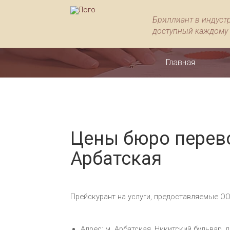
Бриллиант в индуст
доступный каждому
Главная
Цены бюро перев
Арбатская
Прейскурант на услуги, предоставляемые О
Адрес: м. Арбатская, Никитский бульвар, д